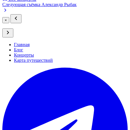
Следующая съёмка
Александр Рыбак
×
Главная
Блог
Концерты
Карта путешествий